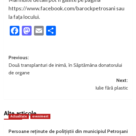
https://www.facebook.com/barockpetrosani sau
la fața locului.
Facebook
Mastodon
Email
Partajează
Post
Previous:
Două transplanturi de inimă, în Săptămâna donatorului
navigation
de organe
Next:
Iulie fără plastic
Alte articole
Actualitate
eveniment
Persoane reținute de polițiștii din municipiul Petroșani