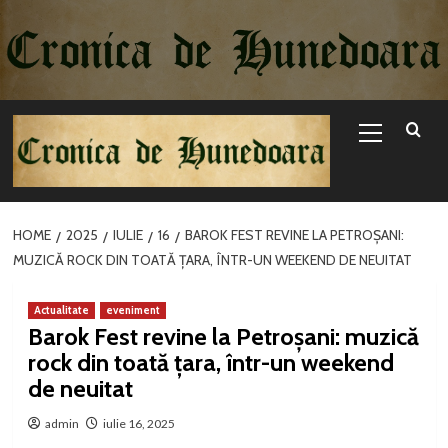
Sari
la
conținut
Primary
Menu
HOME
2025
IULIE
16
BAROK FEST REVINE LA PETROȘANI:
MUZICĂ ROCK DIN TOATĂ ȚARA, ÎNTR-UN WEEKEND DE NEUITAT
Actualitate
eveniment
Barok Fest revine la Petroșani: muzică
rock din toată țara, într-un weekend
de neuitat
admin
iulie 16, 2025