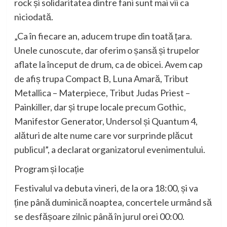
rock și solidaritatea dintre fani sunt mai vii ca
niciodată.
„Ca în fiecare an, aducem trupe din toată țara.
Unele cunoscute, dar oferim o șansă și trupelor
aflate la început de drum, ca de obicei. Avem cap
de afiș trupa Compact B, Luna Amară, Tribut
Metallica – Materpiece, Tribut Judas Priest –
Painkiller, dar și trupe locale precum Gothic,
Manifestor Generator, Undersol și Quantum 4,
alături de alte nume care vor surprinde plăcut
publicul”, a declarat organizatorul evenimentului.
Program și locație
Festivalul va debuta vineri, de la ora 18:00, și va
ține până duminică noaptea, concertele urmând să
se desfășoare zilnic până în jurul orei 00:00.