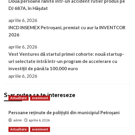
Două persoane rănite într-un accident rutier produs pe
DJ 687A, în Hășdat
aprilie 6, 2026
INCD INSEMEX Petroșani, premiat cu aur la INVENTCOR
2026
aprilie 6, 2026
Vest Ventures dă startul primei cohorte: nouă startup-
uri selectate intră într-un program de accelerare cu
investiții de până la 100.000 euro
aprilie 6, 2026
S-ar putea sa te intereseze
Actualitate
eveniment
Persoane reținute de polițiștii din municipiul Petroșani
aprilie 6, 2026
admin
Actualitate
eveniment