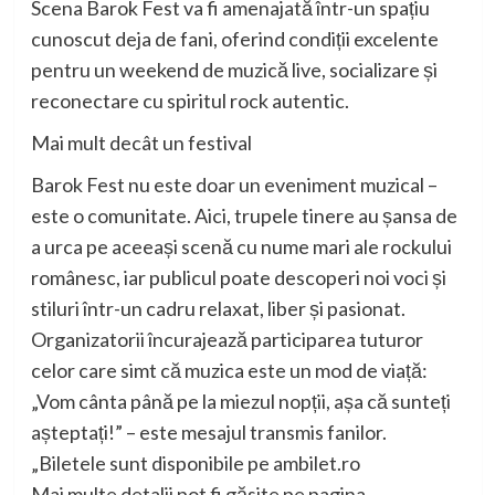
Scena Barok Fest va fi amenajată într-un spațiu
cunoscut deja de fani, oferind condiții excelente
pentru un weekend de muzică live, socializare și
reconectare cu spiritul rock autentic.
Mai mult decât un festival
Barok Fest nu este doar un eveniment muzical –
este o comunitate. Aici, trupele tinere au șansa de
a urca pe aceeași scenă cu nume mari ale rockului
românesc, iar publicul poate descoperi noi voci și
stiluri într-un cadru relaxat, liber și pasionat.
Organizatorii încurajează participarea tuturor
celor care simt că muzica este un mod de viață:
„Vom cânta până pe la miezul nopții, așa că sunteți
așteptați!” – este mesajul transmis fanilor.
„Biletele sunt disponibile pe ambilet.ro
Mai multe detalii pot fi găsite pe pagina