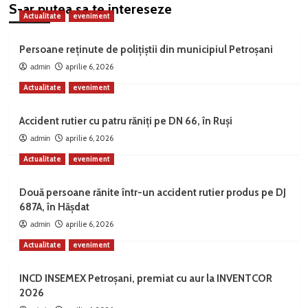
S-ar putea sa te intereseze
Actualitate
eveniment
Persoane reținute de polițiștii din municipiul Petroșani
aprilie 6, 2026
admin
Actualitate
eveniment
Accident rutier cu patru răniți pe DN 66, în Ruși
aprilie 6, 2026
admin
Actualitate
eveniment
Două persoane rănite într-un accident rutier produs pe DJ
687A, în Hășdat
aprilie 6, 2026
admin
Actualitate
eveniment
INCD INSEMEX Petroșani, premiat cu aur la INVENTCOR
2026