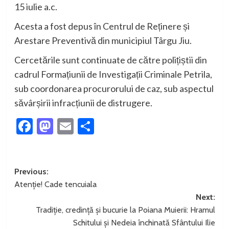
15 iulie a.c.
Acesta a fost depus în Centrul de Reținere și
Arestare Preventivă din municipiul Târgu Jiu.
Cercetările sunt continuate de către polițiștii din
cadrul Formațiunii de Investigații Criminale Petrila,
sub coordonarea procurorului de caz, sub aspectul
săvârșirii infracțiunii de distrugere.
Facebook
Mastodon
Email
Partajează
Post
Previous:
Atenție! Cade tencuiala
navigation
Next:
Tradiție, credință și bucurie la Poiana Muierii: Hramul
Schitului și Nedeia închinată Sfântului Ilie