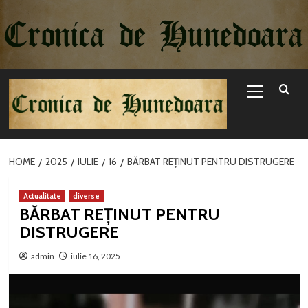
Sari
la
conținut
Primary
Menu
HOME
2025
IULIE
16
BĂRBAT REȚINUT PENTRU DISTRUGERE
Actualitate
diverse
BĂRBAT REȚINUT PENTRU
DISTRUGERE
admin
iulie 16, 2025