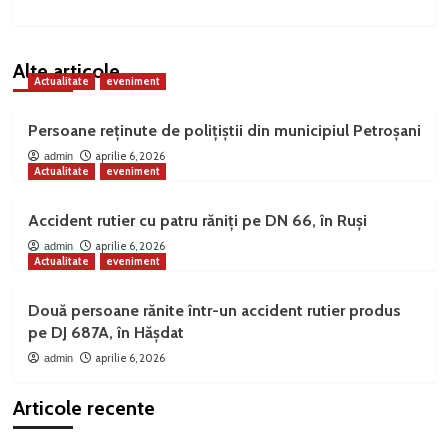
Alte articole
Actualitate
eveniment
Persoane reținute de polițiștii din municipiul Petroșani
aprilie 6, 2026
admin
Actualitate
eveniment
Accident rutier cu patru răniți pe DN 66, în Ruși
aprilie 6, 2026
admin
Actualitate
eveniment
Două persoane rănite într-un accident rutier produs
pe DJ 687A, în Hășdat
aprilie 6, 2026
admin
Articole recente