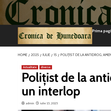
Sari
la
conținut
Prima pag
HOME
2025
IULIE
15
POLIȚIST DE LA ANTIDROG, AME
Actualitate
diverse
Polițist de la an
un interlop
admin
iulie 15, 2025