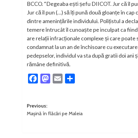
BCCO. “Degeaba ești șefu DIICOT. Jur că îl pun p
Jur că îl pun (…) să îți pună două gloanțe în cap
dintre amenințările individului. Polițistul a decl
temere întrucât îl cunoaște pe inculpat ca fiin
are relații infracționale complexe și care poate 
condamnat la un an de închisoare cu executare,
pedepselor, individul va sta după gratii doi an
rămâne definitivă.
Facebook
Mastodon
Email
Partajează
Post
Previous:
Mașină în flăcări pe Maleia
navigation