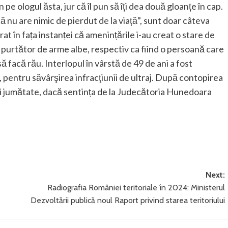
e ologul ăsta, jur că îl pun să îți dea două gloanțe în cap.
 că nu are nimic de pierdut de la viață”, sunt doar câteva
arat în fața instanței că amenințările i-au creat o stare de
d purtător de arme albe, respectiv ca fiind o persoană care
să facă rău. Interlopul în vârstă de 49 de ani a fost
 pentru săvârşirea infracţiunii de ultraj. După contopirea
i și jumătate, dacă sentința de la Judecătoria Hunedoara
Next:
Radiografia României teritoriale în 2024: Ministerul
Dezvoltării publică noul Raport privind starea teritoriului