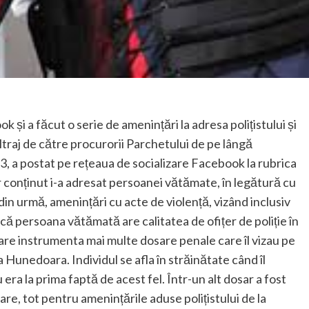
 și a făcut o serie de amenințări la adresa polițistului și
ultraj de către procurorii Parchetului de pe lângă
 a postat pe rețeaua de socializare Facebook la rubrica
r conținut i-a adresat persoanei vătămate, în legătură cu
 din urmă, amenințări cu acte de violență, vizând inclusiv
că persoana vătămată are calitatea de ofițer de poliție în
re instrumenta mai multe dosare penale care îl vizau pe
a Hunedoara. Individul se afla în străinătate când îl
 era la prima faptă de acest fel. Într-un alt dosar a fost
are, tot pentru amenințările aduse polițistului de la