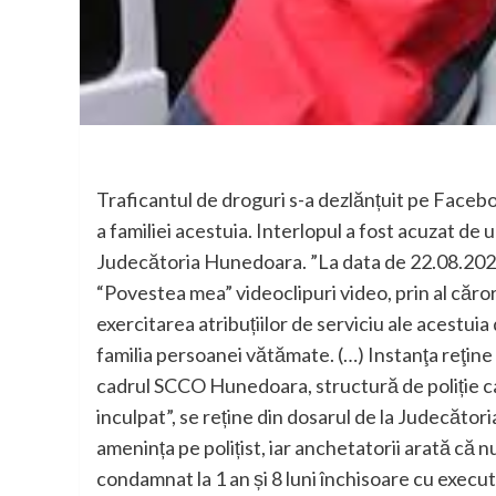
Traficantul de droguri s-a dezlănțuit pe Facebook
a familiei acestuia. Interlopul a fost acuzat de 
Judecătoria Hunedoara. ”La data de 22.08.2023,
“Povestea mea” videoclipuri video, prin al căro
exercitarea atribuțiilor de serviciu ale acestuia
familia persoanei vătămate. (…) Instanţa reţine 
cadrul SCCO Hunedoara, structură de poliție ca
inculpat”, se reține din dosarul de la Judecători
amenința pe polițist, iar anchetatorii arată că nu
condamnat la 1 an și 8 luni închisoare cu execut