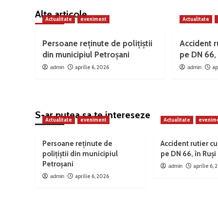
Alte articole
Actualitate
eveniment
Actualitate
Persoane reținute de polițiștii
Accident ru
din municipiul Petroșani
pe DN 66, 
aprilie 6, 2026
ap
admin
admin
S-ar putea sa te intereseze
Actualitate
eveniment
Actualitate
evenim
Persoane reținute de
Accident rutier cu
polițiștii din municipiul
pe DN 66, în Ruși
Petroșani
aprilie 6,
admin
aprilie 6, 2026
admin