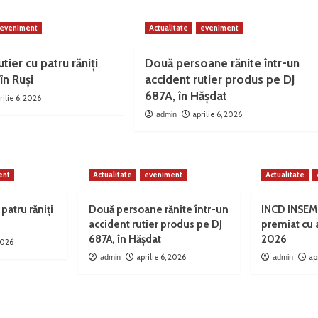
eveniment
Actualitate
eveniment
tier cu patru răniți
Două persoane rănite într-un
în Ruși
accident rutier produs pe DJ
687A, în Hășdat
rilie 6, 2026
aprilie 6, 2026
admin
ent
Actualitate
eveniment
Actualitate
 patru răniți
Două persoane rănite într-un
INCD INSEM
accident rutier produs pe DJ
premiat cu
687A, în Hășdat
2026
 2026
aprilie 6, 2026
ap
admin
admin