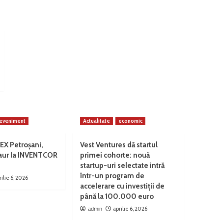
eveniment
Actualitate
economic
EX Petroșani,
Vest Ventures dă startul
 aur la INVENTCOR
primei cohorte: nouă
startup-uri selectate intră
într-un program de
rilie 6, 2026
accelerare cu investiții de
până la 100.000 euro
aprilie 6, 2026
admin