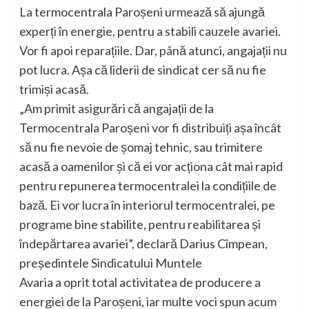
La termocentrala Paroșeni urmează să ajungă
experți în energie, pentru a stabili cauzele avariei.
Vor fi apoi reparațiile. Dar, până atunci, angajații nu
pot lucra. Așa că liderii de sindicat cer să nu fie
trimiși acasă.
„Am primit asigurări că angajații de la
Termocentrala Paroșeni vor fi distribuiți așa încât
să nu fie nevoie de șomaj tehnic, sau trimitere
acasă a oamenilor și că ei vor acționa cât mai rapid
pentru repunerea termocentralei la condițiile de
bază. Ei vor lucra în interiorul termocentralei, pe
programe bine stabilite, pentru reabilitarea și
îndepărtarea avariei”, declară Darius Cîmpean,
președintele Sindicatului Muntele
Avaria a oprit total activitatea de producere a
energiei de la Paroșeni, iar multe voci spun acum