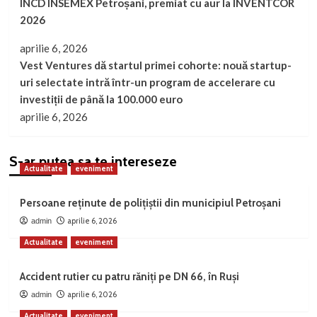
INCD INSEMEX Petroșani, premiat cu aur la INVENTCOR
2026
aprilie 6, 2026
Vest Ventures dă startul primei cohorte: nouă startup-
uri selectate intră într-un program de accelerare cu
investiții de până la 100.000 euro
aprilie 6, 2026
S-ar putea sa te intereseze
Actualitate
eveniment
Persoane reținute de polițiștii din municipiul Petroșani
aprilie 6, 2026
admin
Actualitate
eveniment
Accident rutier cu patru răniți pe DN 66, în Ruși
aprilie 6, 2026
admin
Actualitate
eveniment