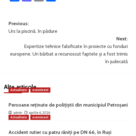
Post
Previous:
Urs la piscină, în pădure
navigation
Next:
Expertize tehnice falsificate în proiecte cu fonduri
europene. Un bărbat a recunoscut faptele și a fost trimis
în judecată
Alte articole
Actualitate
eveniment
Persoane reținute de polițiștii din municipiul Petroșani
aprilie 6, 2026
admin
Actualitate
eveniment
Accident rutier cu patru răniți pe DN 66, în Ruși