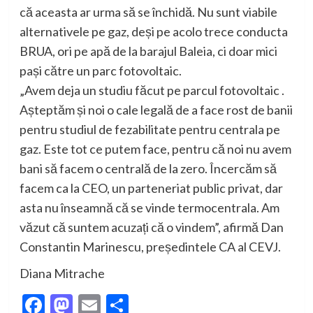
că aceasta ar urma să se închidă. Nu sunt viabile
alternativele pe gaz, deși pe acolo trece conducta
BRUA, ori pe apă de la barajul Baleia, ci doar mici
pași către un parc fotovoltaic.
„Avem deja un studiu făcut pe parcul fotovoltaic .
Așteptăm și noi o cale legală de a face rost de banii
pentru studiul de fezabilitate pentru centrala pe
gaz. Este tot ce putem face, pentru că noi nu avem
bani să facem o centrală de la zero. Încercăm să
facem ca la CEO, un parteneriat public privat, dar
asta nu înseamnă că se vinde termocentrala. Am
văzut că suntem acuzați că o vindem”, afirmă Dan
Constantin Marinescu, președintele CA al CEVJ.
Diana Mitrache
Facebook
Mastodon
Email
Partajează