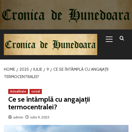
Sari
la
conținut
Primary
Menu
HOME
2025
IULIE
9
CE SE ÎNTÂMPLĂ CU ANGAJAȚII
TERMOCENTRALEI?
Actualitate
social
Ce se întâmplă cu angajații
termocentralei?
admin
iulie 9, 2025