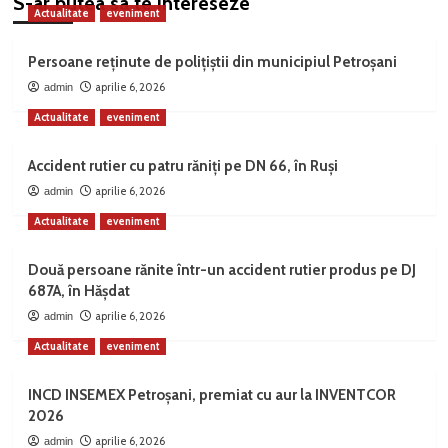
S-ar putea sa te intereseze
Actualitate
eveniment
Persoane reținute de polițiștii din municipiul Petroșani
aprilie 6, 2026
admin
Actualitate
eveniment
Accident rutier cu patru răniți pe DN 66, în Ruși
aprilie 6, 2026
admin
Actualitate
eveniment
Două persoane rănite într-un accident rutier produs pe DJ
687A, în Hășdat
aprilie 6, 2026
admin
Actualitate
eveniment
INCD INSEMEX Petroșani, premiat cu aur la INVENTCOR
2026
aprilie 6, 2026
admin