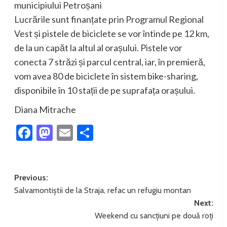
municipiului Petroșani
Lucrările sunt finanțate prin Programul Regional
Vest și pistele de biciclete se vor întinde pe 12 km,
de la un capăt la altul al orașului. Pistele vor
conecta 7 străzi și parcul central, iar, în premieră,
vom avea 80 de biciclete în sistem bike-sharing,
disponibile în 10 stații de pe suprafața orașului.
Diana Mitrache
Facebook
Mastodon
Email
Partajează
Post
Previous:
Salvamontiștii de la Straja, refac un refugiu montan
navigation
Next:
Weekend cu sancțiuni pe două roți