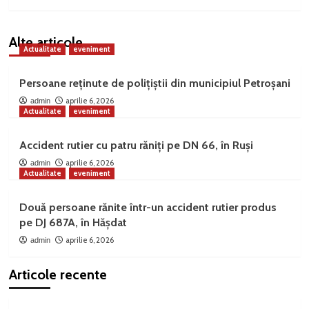
Alte articole
Actualitate
eveniment
Persoane reținute de polițiștii din municipiul Petroșani
aprilie 6, 2026
admin
Actualitate
eveniment
Accident rutier cu patru răniți pe DN 66, în Ruși
aprilie 6, 2026
admin
Actualitate
eveniment
Două persoane rănite într-un accident rutier produs
pe DJ 687A, în Hășdat
aprilie 6, 2026
admin
Articole recente