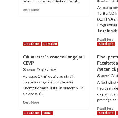
reținut , după ce polițiștii au făcut...
iu
admin
Asociația pe
Read
Read More
Teritorială I
more
about
(ADTI VJ) an
Dirigintele
Programului 
violator,
Juste în Vale
reținut
Re
după
Read More
mo
Actualitate
perchezițiile
Dezvaluiri
Actualitate
ab
poliției
AD
Cât au stat în concedii angajații
Final pent
VJ
CEVJ?
Facultatea
lan
Mecanică ș
Pr
iulie 2, 2025
admin
„P
Aproape 17 mii de zile au stat în
iu
admin
Tra
concediu angajații Complexului
A fost plină 
Jus
Energetic Valea Jiului, în primele 5 luni
Petroșani de
în
ale acestui...
de părinți, r
Val
Jiu
promoție de..
Read
Read More
Spr
more
Re
Read More
pe
about
mo
Actualitate
social
Actualitate
soc
Cât
ab