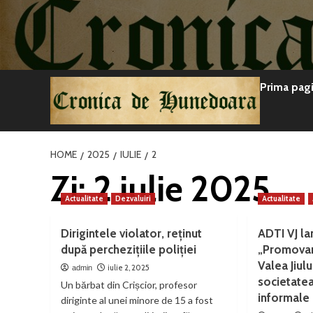
Sari
la
conținut
Prima pag
HOME
2025
IULIE
2
Zi:
2 iulie 2025
Actualitate
Dezvaluiri
Actualitate
Dirigintele violator, reținut
ADTI VJ l
după perchezițiile poliției
„Promovare
Valea Jiulu
iulie 2, 2025
admin
societatea 
Un bărbat din Crișcior, profesor
informale
diriginte al unei minore de 15 a fost