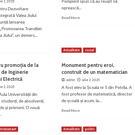
Pompierii spun că au reușit să
lie 2, 2025
oprească...
ntru Dezvoltare
ntegrată Valea Jiului
Read
Read More
unță lansarea
more
„Promovarea Tranziției
about
S-
a Jiului”, un demers...
a
ad
aprins
re
Actualitate
social
miriștea
out
de
TI
la
ru promoția de la
Monument pentru eroi,
un
 de Inginerie
construit de un matematician
sează
transformator
i Electrică
ogramul
iulie 2, 2025
admin
romovarea
lie 2, 2025
A fost elev la Școala nr 5 din Petrila. A
nziției
fost profesor de matematică, director
Aula Universității din
te
de școală și acum, la...
 studenți, de absolvenți,
ude și prieteni. O nouă
ea
Read
Read More
lui”
.
more
ijin
about
ad
ntru
Monument
re
invatamant
Actualitate
politic
ietatea
pentru
out