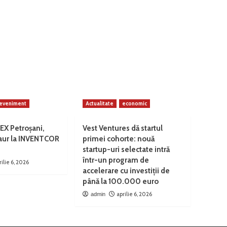
eveniment
Actualitate
economic
EX Petroșani,
Vest Ventures dă startul
 aur la INVENTCOR
primei cohorte: nouă
startup-uri selectate intră
într-un program de
rilie 6, 2026
accelerare cu investiții de
până la 100.000 euro
aprilie 6, 2026
admin