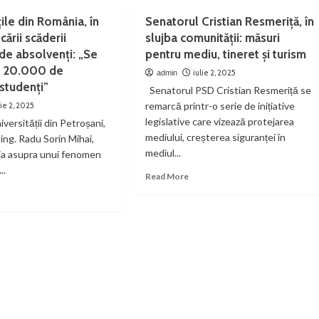
ilă
eroi,
al
țile din România, în
Senatorul Cristian Resmeriță, în
construit
ntru
puri
de
cării scăderii
slujba comunității: măsuri
omoția
ormale
un
de absolvenți: „Se
pentru mediu, tineret și turism
matematician
ca 20.000 de
iulie 2, 2025
admin
ultatea
 studenți”
Senatorul PSD Cristian Resmeriță se
remarcă printr-o serie de inițiative
lie 2, 2025
inerie
canică
legislative care vizează protejarea
versității din Petroșani,
mediului, creșterea siguranței în
. ing. Radu Sorin Mihai,
ctrică
mediul...
ia asupra unui fenomen
..
Read
Read More
more
ad
about
re
Senatorul
out
Cristian
versitățile
Resmeriță,
în
mânia,
slujba
comunității:
a
măsuri
vocării
pentru
derii