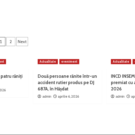
mediu,
mărului
tineret
și
olvenți:
turism
e
rd
ca
.000
Paginație
1
2
Next
rticole
ențiali
denți”
ent
Actualitate
eveniment
Actualitate
 patru răniți
Două persoane rănite într-un
INCD INSEM
accident rutier produs pe DJ
premiat cu
687A, în Hășdat
2026
 2026
aprilie 6, 2026
ap
admin
admin