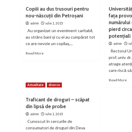
civ
au
Fin
și
Copiii au dus trusouri pentru
Universită
stat
pe
gru
nou-născuții din Petroșani
fața provo
în
pr
inf
concedii
numărului 
de
iulie 2, 2025
admin
angajații
la
pierd cir
Au organizat un eveniment caritabil,
CEVJ?
Fac
potențiali
au strâns bani și cu ei au cumpărat tot
de
ce are nevoie un copilaș,...
iu
admin
Ing
Me
Rectorul Uni
Read
Read More
și
prof. univ. dr
more
Ele
about
atrage atenț
Copiii
care riscă să.
au
Re
Read More
dus
mo
Actualitate
diverse
trusouri
ab
pentru
Uni
nou-
Traficant de droguri – scăpat
din
născuții
din lipsă de probe
Ro
din
în
Petroșani
iulie 2, 2025
admin
faț
Cunoscut în cercurile de
pro
consumatori de droguri din Deva
scă