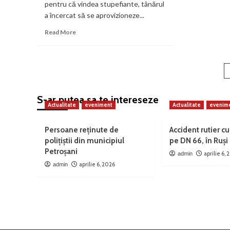
pentru că vindea stupefiante, tânărul
nu
a încercat să se aprovizioneze...
de
abs
Read
Read More
„S
more
pie
about
cir
Traficant
20
de
de
droguri
a
pot
–
stu
S-ar putea sa te intereseze
scăpat
Actualitate
eveniment
Actualitate
evenim
din
lipsă
de
Persoane reținute de
Accident rutier cu
probe
polițiștii din municipiul
pe DN 66, în Ruși
Petroșani
aprilie 6,
admin
aprilie 6, 2026
admin