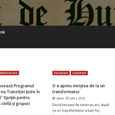
ină
Administratie
Actualitate
eveniment
ansează Programul
S-a aprins miriștea de la un
a Tranziției Juste în
transformator
i” Sprijin pentru
iulie 2, 2025
admin
civilă și grupuri
Două hectare de teren au ars, după
ce un transformator a luat foc.