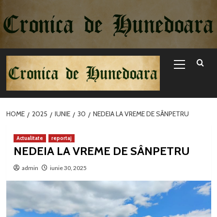
Sari
la
conținut
Primary
Menu
HOME
2025
IUNIE
30
NEDEIA LA VREME DE SÂNPETRU
Actualitate
reportaj
NEDEIA LA VREME DE SÂNPETRU
admin
iunie 30, 2025