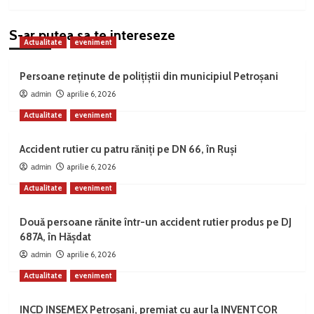
S-ar putea sa te intereseze
Actualitate
eveniment
Persoane reținute de polițiștii din municipiul Petroșani
aprilie 6, 2026
admin
Actualitate
eveniment
Accident rutier cu patru răniți pe DN 66, în Ruși
aprilie 6, 2026
admin
Actualitate
eveniment
Două persoane rănite într-un accident rutier produs pe DJ
687A, în Hășdat
aprilie 6, 2026
admin
Actualitate
eveniment
INCD INSEMEX Petroșani, premiat cu aur la INVENTCOR