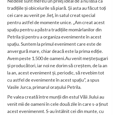
Nedeile sunt mereu un prilej ideal de a nu lăsa ca
tradițiile și obiceiurile să piară. Și asta au făcut toți
cei care au venit pe Jieț, în satul creat special
pentru astfel de momente unice.
„
Am creat acest
spațiu pentru a păstra tradițiile momârlanilor din
Petrila și pentru a organiza evenimente în acest
spațiu. Suntem la primul eveniment care este de
anvergură mare, chiar deacă este la prima ediție.
Avem peste 1.500 de oameni.Au venit meșteșugari
și producători, iar noi ne dorim să creștem, de la an
la an, acest eveniment și, periodic, să revebim tot
cu astfel de evenimente în acest spațiu”
, a spus
Vasile Jurca, primarul orașului Petrila.
Pe valea creată între munții din estul Văii Jiului au
venit mii de oameni în cele două zile în care s-a ținut
acest evenimenmt. S-au întâlnit
cei din munte, cu