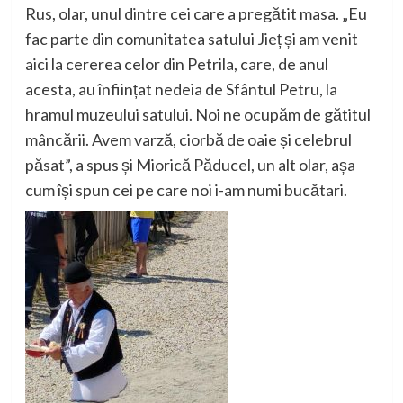
Rus, olar, unul dintre cei care a pregătit masa.
„Eu
fac parte din comunitatea satului Jieț și am venit
aici la cerer
e
a celor din Petrila, care, de anul
acesta, au înființa
t nedeia de Sfântul P
etru,
la
hramul muzeului satului. Noi ne ocupăm de gătitul
mâncării. Avem varză, ciorbă de oaie și celebrul
păsat”
, a spus și Miorică Păducel, un alt olar, așa
cum își spun cei pe care noi i-am numi bucătari.