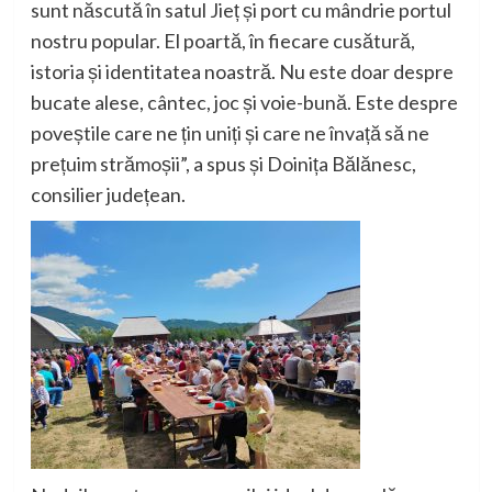
sunt născută în satul Jieț și port cu mândrie portul
nostru popular. El poartă, în fiecare cusătură,
istoria și identitatea noastră. Nu este doar despre
bucate alese, cântec, joc și voie-bună. Este despre
poveștile care ne țin uniți și care ne învață să ne
prețuim strămoșii”
, a spus și Doinița Bălănesc,
consilier județean.