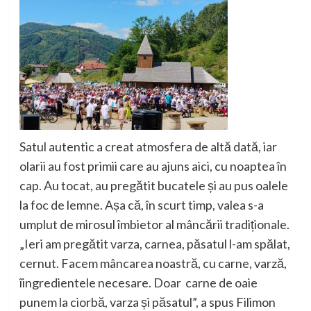
Satul autentic a creat atmosfera de altă dată, iar
olarii au fost primii care au ajuns aici, cu noaptea în
cap. Au tocat, au pregătit bucatele și au pus oalele
la foc de lemne. Așa că, în scurt timp, valea s-a
umplut de mirosul îmbietor al mâncării tradițion
ale.
„Ieri am pregătit varza, carnea, păsatul l-am spălat,
cernut.
Facem mâncarea noastră, cu c
arne, varză,
îingredientele
necesare. Doar carne
de oaie
punem la ciorbă
, varza și păsatul”
, a spus Filimon