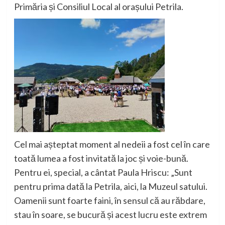
Primăria și Consiliul Local al orașului Petrila.
Cel mai așteptat moment al nedeii a fost cel în care
toată lumea a fost invitată la joc și voie-bună.
Pentru ei,
special, a cântat Paula Hriscu:
„Sunt
pentru prima dată la Petrila, aici, la Muzeul satului.
Oamenii sunt foarte fain
i, în sensul că au răbdare,
stau
în so
are, se bucură și acest lucru e
ste extrem