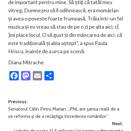
de important pentru mine. Să știți că tatăl meu
vitreg, Dumnezeu să îl odihnească, era momârlan
și avea o poveste foarte frumoasă. Trăia într-un fel
muzica și eu vreau să stau de pe o zi pe alta
aici, c[
]mi place locul
. O să gust și din mâncarea de aici, că
este tradițională și abia aștept”
, a spus Paula
Hriscu, înainte de a urca pe scenă.
Diana Mitrache
Facebook
Mastodon
Email
Partajează
Post
Previous:
Senatorul Călin Petru Marian: „PNL are șansa reală de a
navigation
se reforma și de a recâștiga încrederea românilor”
Next:
Licitație de peste 12,5 milioane lei pentru echipamente