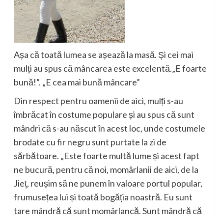
Așa că toată lumea se așează la masă. Și cei mai
mulți au spus că mâncarea este excelentă.
„E foarte
bună!”
.
„E cea mai bună mâncare”
Din respect pentru oamenii de aici, mulți
s-au
îmbrăcat în costume populare și au spus că sunt
mândri că s-au născut în acest loc, unde costumele
brodate cu fir negru sunt purtate la zi de
sărbătoare.
„Este foarte multă lume și acest fap
t
ne bucură, pentru că noi, mom
ârlanii de aici, de la
Jieț, reușim să ne punem în valoare portul popular,
frumusețea lui și toată bogăția noastră. Eu sunt
tare mândră că sunt momârlancă. Sunt mândră
că