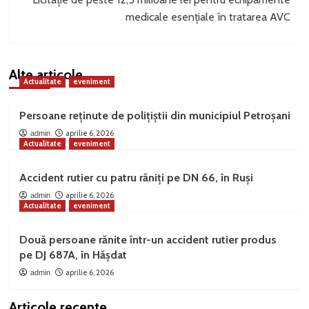
medicale esențiale în tratarea AVC
Alte articole
Actualitate
eveniment
Persoane reținute de polițiștii din municipiul Petroșani
aprilie 6, 2026
admin
Actualitate
eveniment
Accident rutier cu patru răniți pe DN 66, în Ruși
aprilie 6, 2026
admin
Actualitate
eveniment
Două persoane rănite într-un accident rutier produs
pe DJ 687A, în Hășdat
aprilie 6, 2026
admin
Articole recente