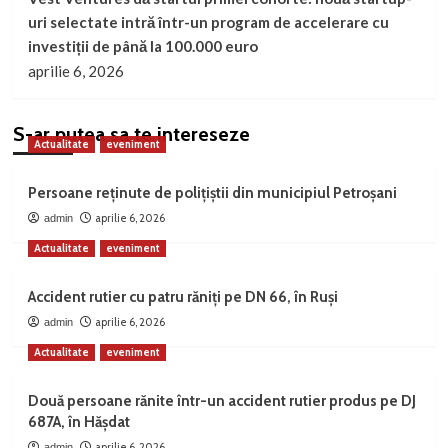
uri selectate intră într-un program de accelerare cu
investiții de până la 100.000 euro
aprilie 6, 2026
S-ar putea sa te intereseze
Actualitate
eveniment
Persoane reținute de polițiștii din municipiul Petroșani
aprilie 6, 2026
admin
Actualitate
eveniment
Accident rutier cu patru răniți pe DN 66, în Ruși
aprilie 6, 2026
admin
Actualitate
eveniment
Două persoane rănite într-un accident rutier produs pe DJ
687A, în Hășdat
aprilie 6, 2026
admin