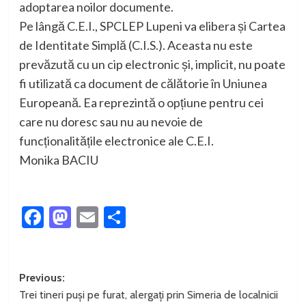
adoptarea noilor documente.
Pe lângă C.E.I., SPCLEP Lupeni va elibera și Cartea
de Identitate Simplă (C.I.S.). Aceasta nu este
prevăzută cu un cip electronic și, implicit, nu poate
fi utilizată ca document de călătorie în Uniunea
Europeană. Ea reprezintă o opțiune pentru cei
care nu doresc sau nu au nevoie de
funcționalitățile electronice ale C.E.I.
Monika BACIU
Facebook
Mastodon
Email
Partajează
Post
Previous:
Trei tineri puși pe furat, alergați prin Simeria de localnicii
navigation