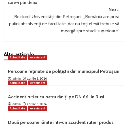
care-i pândeau
Next:
Rectorul Universității din Petroșani: „România are prea
puțini absolvenți de facultate, dar nu toți elevii trebuie să
meargă spre studii superioare”
Alte articole
Actualitate
eveniment
Persoane reținute de polițiștii din municipiul Petroșani
aprilie 6, 2026
admin
Actualitate
eveniment
Accident rutier cu patru răniți pe DN 66, în Ruși
aprilie 6, 2026
admin
Actualitate
eveniment
Două persoane rănite într-un accident rutier produs