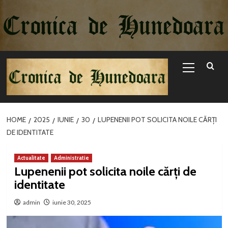
Sari
la
conținut
Primary
Menu
HOME
2025
IUNIE
30
LUPENENII POT SOLICITA NOILE CĂRȚI
DE IDENTITATE
Actualitate
Administratie
Lupenenii pot solicita noile cărți de
identitate
admin
iunie 30, 2025