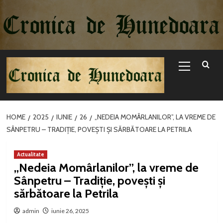
Sari
la
conținut
Primary
Menu
HOME
2025
IUNIE
26
„NEDEIA MOMÂRLANILOR”, LA VREME DE
SÂNPETRU – TRADIȚIE, POVEȘTI ȘI SĂRBĂTOARE LA PETRILA
Actualitate
„Nedeia Momârlanilor”, la vreme de
Sânpetru – Tradiție, povești și
sărbătoare la Petrila
admin
iunie 26, 2025