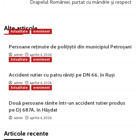
Drapelul României, purtat cu mândrie și respect
Alte articole
Actualitate
eveniment
Persoane reținute de polițiștii din municipiul Petroșani
aprilie 6, 2026
admin
Actualitate
eveniment
Accident rutier cu patru răniți pe DN 66, în Ruși
aprilie 6, 2026
admin
Actualitate
eveniment
Două persoane rănite într-un accident rutier produs
pe DJ 687A, în Hășdat
aprilie 6, 2026
admin
Articole recente