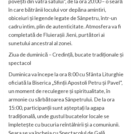
povești din vatra satului”, de la ora 20:00 – o seară
în care bătrânii locului vor depăna amintiri,
obiceiuri și legende legate de Sânpetru, într-un
cadru intim, plin de autenticitate. Atmosfera va fi
completată de Fluierașii Jieni, purtători ai
sunetului ancestral al zonei.
Ziua de duminică – Credință, bucate tradiționale și
spectacol
Duminica va începe la ora 8:00 cu Sfânta Liturghie
oficiată la Biserica „Sfinții Apostoli Petru și Pavel”,
un moment de reculegere și spiritualitate, în
armonie cu sărbătoarea Sânpetrului. De la ora
15:00, participanții sunt așteptați la agapa
tradițională, unde gustul bucatelor locale se
împletește cu bucuria reîntâlnirii și a comuniunii.
Seara se va încheia cu Spectacolul de Gală,