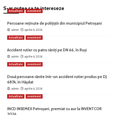
S-ar putea sa te intereseze
Actualitate
eveniment
Persoane reținute de polițiștii din municipiul Petroșani
aprilie 6, 2026
admin
Actualitate
eveniment
Accident rutier cu patru răniți pe DN 66, în Ruși
aprilie 6, 2026
admin
Actualitate
eveniment
Două persoane rănite într-un accident rutier produs pe DJ
687A, în Hășdat
aprilie 6, 2026
admin
Actualitate
eveniment
INCD INSEMEX Petroșani, premiat cu aur la INVENTCOR
2026