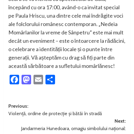
începând cu ora 17:00, având-o ca invitat special
pe Paula Hriscu, una dintre cele mai îndrăgite voci
ale folclorului românesc contemporan. „Nedeia
Momârlanilor la vreme de Sânpetru” este mai mult
decât un eveniment – este o întoarcere la rădăcini,
o celebrare a identității locale și o punte între
generații. Vă așteptăm cu drag să fiți parte din
această sărbătoare a sufletului momârlănesc!
Facebook
Mastodon
Email
Partajează
Post
Previous:
Violență, ordine de protecție și bătăi în stradă
navigation
Next:
Jandarmeria Hunedoara, omagiu simbolului național: