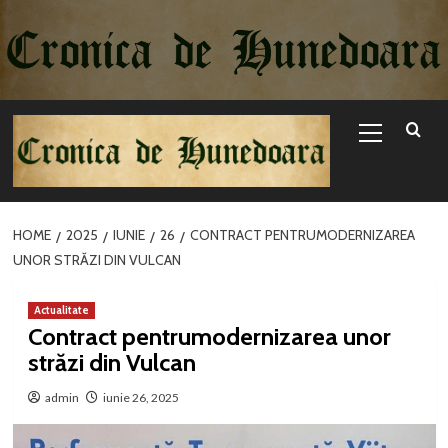
Sari
la
conținut
Primary
Menu
HOME
2025
IUNIE
26
CONTRACT PENTRUMODERNIZAREA
UNOR STRĂZI DIN VULCAN
Actualitate
Contract pentrumodernizarea unor
străzi din Vulcan
admin
iunie 26, 2025