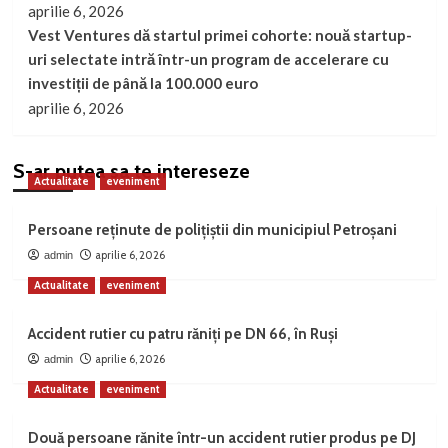
aprilie 6, 2026
Vest Ventures dă startul primei cohorte: nouă startup-
uri selectate intră într-un program de accelerare cu
investiții de până la 100.000 euro
aprilie 6, 2026
S-ar putea sa te intereseze
Actualitate
eveniment
Persoane reținute de polițiștii din municipiul Petroșani
aprilie 6, 2026
admin
Actualitate
eveniment
Accident rutier cu patru răniți pe DN 66, în Ruși
aprilie 6, 2026
admin
Actualitate
eveniment
Două persoane rănite într-un accident rutier produs pe DJ