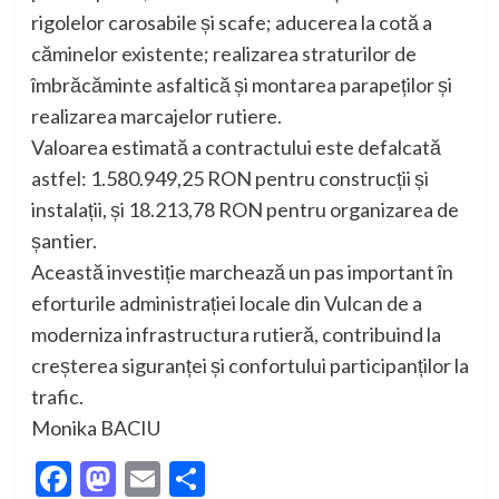
rigolelor carosabile și scafe; aducerea la cotă a
căminelor existente; realizarea straturilor de
îmbrăcăminte asfaltică și montarea parapeților și
realizarea marcajelor rutiere.
Valoarea estimată a contractului este defalcată
astfel: 1.580.949,25 RON pentru construcții și
instalații, și 18.213,78 RON pentru organizarea de
șantier.
Această investiție marchează un pas important în
eforturile administrației locale din Vulcan de a
moderniza infrastructura rutieră, contribuind la
creșterea siguranței și confortului participanților la
trafic.
Monika BACIU
Facebook
Mastodon
Email
Partajează