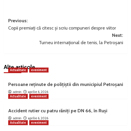
Post
Previous:
Copii premiați că citesc și scriu compuneri despre viitor
navigation
Next:
Turneu internațional de tenis, la Petroșani
Alte articole
Actualitate
eveniment
Persoane reținute de polițiștii din municipiul Petroșani
aprilie 6, 2026
admin
Actualitate
eveniment
Accident rutier cu patru răniți pe DN 66, în Ruși
aprilie 6, 2026
admin
Actualitate
eveniment