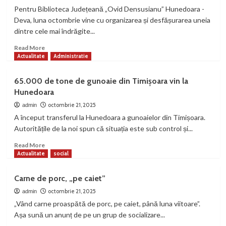
4
Pentru Biblioteca Județeană „Ovid Densusianu” Hunedoara -
Actualitate
economic
Deva, luna octombrie vine cu organizarea și desfășurarea uneia
Vest Ventures dă startul primei
dintre cele mai îndrăgite...
cohorte: nouă startup-uri selectate
Read
intră într-un program de accelerare cu
Read More
5
more
Actualitate
Administratie
investiții de până la 100.000 euro
about
Salonul
65.000 de tone de gunoaie din Timișoara vin la
Actualitate
eveniment
Hunedorean
Hunedoara
Persoane reținute de polițiștii din
al
municipiul Petroșani
Cărții,
octombrie 21, 2025
admin
1
ediția
A început transferul la Hunedoara a gunoaielor din Timișoara.
a
Autoritățile de la noi spun că situația este sub control și...
XXIV-
Actualitate
eveniment
a
Read
Read More
Accident rutier cu patru răniți pe DN 66,
more
Actualitate
social
în Ruși
about
2
65.000
Carne de porc, „pe caiet”
de
tone
octombrie 21, 2025
admin
Actualitate
eveniment
de
„Vând carne proaspătă de porc, pe caiet, până luna viitoare”.
Două persoane rănite într-un accident
gunoaie
rutier produs pe DJ 687A, în Hășdat
Așa sună un anunț de pe un grup de socializare...
din
3