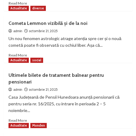
Timișoara
Read
Read More
vin
more
Actualitate
diverse
la
about
Actualitate
eveniment
Hunedoara
Carne
INCD INSEMEX Petroșani, premiat cu
Cometa Lemmon vizibilă și de la noi
de
aur la INVENTCOR 2026
4
porc,
octombrie 21, 2025
admin
„pe
Un nou fenomen astrologic atrage atenția spre cer și o nouă
Actualitate
economic
caiet”
cometă poate fi observată cu ochiul liber. Așa că...
Vest Ventures dă startul primei
cohorte: nouă startup-uri selectate
Read
Read More
intră într-un program de accelerare cu
more
Actualitate
social
5
investiții de până la 100.000 euro
about
Cometa
Ultimele bilete de tratament balnear pentru
Lemmon
pensionari
vizibilă
și
octombrie 21, 2025
admin
de
Casa Județeană de Pensii Hunedoara anunță pensionarii că
la
pentru seria nr. 16/2025, cu intrare în perioada 2 – 5
noi
noiembrie...
Read
Read More
more
Actualitate
Monden
about