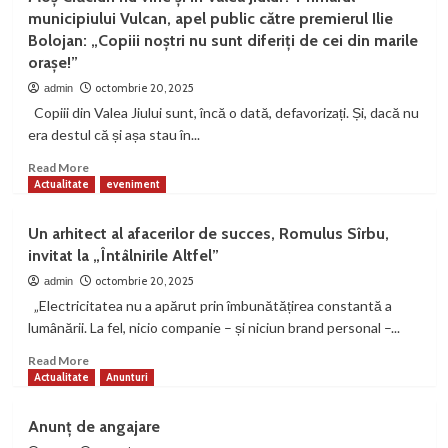
a
municipiului Vulcan, apel public către premierul Ilie
blocat
Bolojan: „Copiii noștri nu sunt diferiți de cei din marile
temporar
orașe!”
reforma
pensiilor
octombrie 20, 2025
admin
magistraților.
Copiii din Valea Jiului sunt, încă o dată, defavorizați. Și, dacă nu
Senatorul
era destul că și așa stau în...
Călin
Petru
Read
Read More
Marian:
more
Actualitate
eveniment
„Voința
about
cetățenilor
Moș
Un arhitect al afacerilor de succes, Romulus Sîrbu,
trebuie
Crăciun
să
invitat la „Întâlnirile Altfel”
nu
se
vine
octombrie 20, 2025
admin
reflecte
și
„Electricitatea nu a apărut prin îmbunătățirea constantă a
în
în
lumânării. La fel, nicio companie – și niciun brand personal –...
legi
Valea
și
Jiului?
Read
Read More
în
Primarul
more
Actualitate
Anunturi
justiție!”
municipiului
about
Vulcan,
Un
Anunț de angajare
apel
arhitect