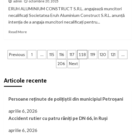
public
al
octombrie 20, 2025
admin
către
afacerilor
ERUH ALUMINIUM CONSTRUCT S.R.L. angajează muncitori
premierul
de
necalificați Societatea Eruh Aluminium Construct S.R.L. anunță
Ilie
succes,
intenția de a angaja muncitori necalificați pentru...
Bolojan:
Romulus
„Copiii
Sîrbu,
Read
Read More
noștri
invitat
more
nu
la
about
sunt
„Întâlnirile
Anunț
Paginație
diferiți
Altfel”
de
Previous
1
…
115
116
117
118
119
120
121
…
de
angajare
articole
206
Next
cei
din
marile
Articole recente
orașe!”
Persoane reținute de polițiștii din municipiul Petroșani
aprilie 6, 2026
Accident rutier cu patru răniți pe DN 66, în Ruși
aprilie 6, 2026