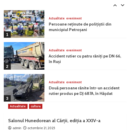
5
investiții de până la 100.000 euro
Actualitate
eveniment
Persoane reținute de polițiștii din
municipiul Petroșani
1
Actualitate
eveniment
Accident rutier cu patru răniți pe DN 66,
în Ruși
2
Actualitate
eveniment
Două persoane rănite într-un accident
rutier produs pe DJ 687A, în Hășdat
3
Actualitate
cultura
Actualitate
eveniment
INCD INSEMEX Petroșani, premiat cu
Salonul Hunedorean al Cărții, ediția a XXIV-a
aur la INVENTCOR 2026
octombrie 21, 2025
admin