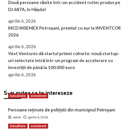
Două persoane rănite într-un accident rutier produs pe
DJ 687A, în Hășdat
aprilie 6, 2026
INCD INSEMEX Petroșani, premiat cu aur la INVENTCOR
2026
aprilie 6, 2026
Vest Ventures dă startul primei cohorte: nouă startup-
uri selectate intră într-un program de accelerare cu
investiții de până la 100.000 euro
aprilie 6, 2026
S-ar putea sa te intereseze
Actualitate
eveniment
Persoane reținute de polițiștii din municipiul Petroșani
aprilie 6, 2026
admin
Actualitate
eveniment