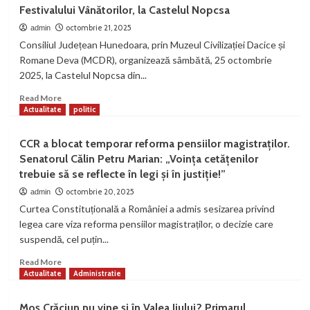
Ultimele
Festivalului Vânătorilor, la Castelul Nopcsa
bilete
de
octombrie 21, 2025
admin
tratament
Consiliul Județean Hunedoara, prin Muzeul Civilizației Dacice și
balnear
Romane Deva (MCDR), organizează sâmbătă, 25 octombrie
pentru
2025, la Castelul Nopcsa din...
pensionari
Read
Read More
more
Actualitate
politic
about
Festivalului
CCR a blocat temporar reforma pensiilor magistraților.
Vânătorilor,
Senatorul Călin Petru Marian: „Voința cetățenilor
la
trebuie să se reflecte în legi și în justiție!”
Castelul
Nopcsa
octombrie 20, 2025
admin
Curtea Constituțională a României a admis sesizarea privind
legea care viza reforma pensiilor magistraților, o decizie care
suspendă, cel puțin...
Read
Read More
more
Actualitate
Administratie
about
CCR
Moș Crăciun nu vine și în Valea Jiului? Primarul