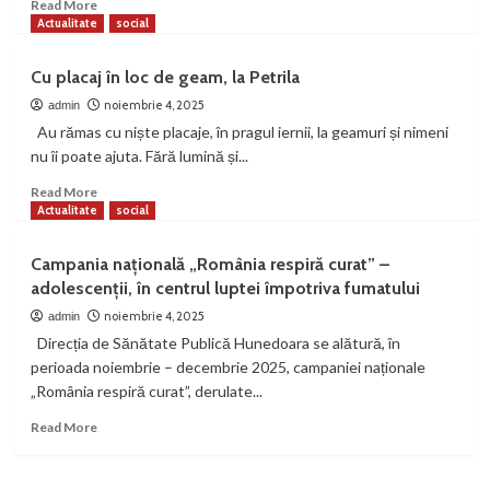
reuniți
Read
Read More
în
more
Actualitate
social
proiectul
about
The
Sărăcia
Cu placaj în loc de geam, la Petrila
Big
își
Green
pune
noiembrie 4, 2025
admin
speranța
Au rămas cu niște placaje, în pragul iernii, la geamuri și nimeni
într-
nu îi poate ajuta. Fără lumină și...
un
pariu
Read
Read More
cu
more
Actualitate
social
Hunedoara
about
Cu
Campania națională „România respiră curat” –
placaj
adolescenții, în centrul luptei împotriva fumatului
în
loc
noiembrie 4, 2025
admin
de
Direcția de Sănătate Publică Hunedoara se alătură, în
geam,
perioada noiembrie – decembrie 2025, campaniei naționale
la
„România respiră curat”, derulate...
Petrila
Read
Read More
more
about
Campania