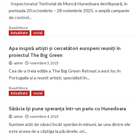
Inspectoratul Teritorial de Muncă Hunedoara desfășoară, în
perioada 20 octombrie – 28 noiembrie 2025, o amplă campanie
de control...
Read
Read More
more
Actualitate
social
about
Campanie
Apa inspiră artiști și cercetători europeni reuniți în
de
proiectul The Big Green
control
pentru
noiembrie 5, 2025
admin
protecția
Cea de-a treia ediție a The Big Green Retreat a avut loc în
lucrătorilor
Portugalia și a reunit artiști, specialiști în...
expuși
la
Read
Read More
substanțe
more
Actualitate
social
chimice
about
periculoase
Apa
Sărăcia își pune speranța într-un pariu cu Hunedoara
inspiră
artiști
noiembrie 4, 2025
admin
și
Suntem atât de săraci încât sperăm în minuni, iar una dintre ele
cercetători
este aceea de a câștiga la păcănele, ori...
europeni