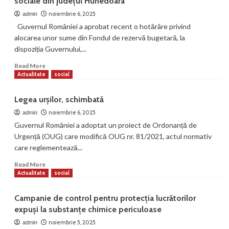
sociale din județul Hunedoara
pe
Jiu,
noiembrie 6, 2025
admin
oportunități
Guvernul României a aprobat recent o hotărâre privind
și
alocarea unor sume din Fondul de rezervă bugetară, la
opoziții
dispoziția Guvernului,...
Read
Read More
more
Actualitate
social
about
Guvernul
Legea urșilor, schimbată
alocă
fonduri
noiembrie 6, 2025
admin
suplimentare
Guvernul României a adoptat un proiect de Ordonanță de
pentru
Urgență (OUG) care modifică OUG nr. 81/2021, actul normativ
serviciile
care reglementează...
sociale
din
Read
Read More
județul
more
Actualitate
social
Hunedoara
about
Legea
Campanie de control pentru protecția lucrătorilor
urșilor,
expuși la substanțe chimice periculoase
schimbată
noiembrie 5, 2025
admin