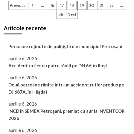
Paginație
națională
Previous
1
…
16
17
18
19
20
21
22
…
„România
articole
36
Next
respiră
curat”
Articole recente
–
adolescenții,
în
centrul
Persoane reținute de polițiștii din municipiul Petroșani
luptei
împotriva
aprilie 6, 2026
fumatului
Accident rutier cu patru răniți pe DN 66, în Ruși
aprilie 6, 2026
Două persoane rănite într-un accident rutier produs pe
DJ 687A, în Hășdat
aprilie 6, 2026
INCD INSEMEX Petroșani, premiat cu aur la INVENTCOR
2026
aprilie 6, 2026