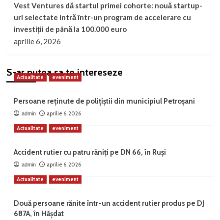
Vest Ventures dă startul primei cohorte: nouă startup-
uri selectate intră într-un program de accelerare cu
investiții de până la 100.000 euro
aprilie 6, 2026
S-ar putea sa te intereseze
Actualitate
eveniment
Persoane reținute de polițiștii din municipiul Petroșani
aprilie 6, 2026
admin
Actualitate
eveniment
Accident rutier cu patru răniți pe DN 66, în Ruși
aprilie 6, 2026
admin
Actualitate
eveniment
Două persoane rănite într-un accident rutier produs pe DJ
687A, în Hășdat