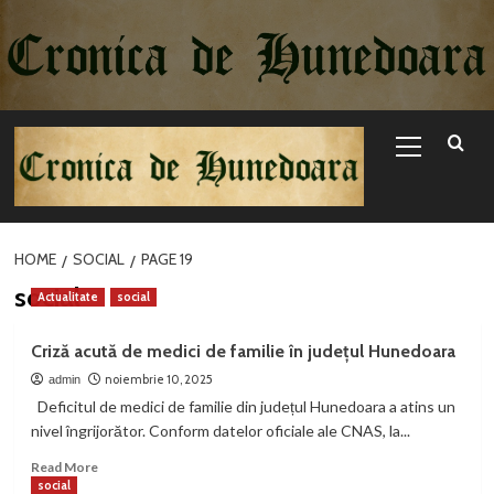
Sari
la
conținut
Primary
Menu
HOME
SOCIAL
PAGE 19
social
Actualitate
social
Criză acută de medici de familie în județul Hunedoara
noiembrie 10, 2025
admin
Deficitul de medici de familie din județul Hunedoara a atins un
nivel îngrijorător. Conform datelor oficiale ale CNAS, la...
Read
Read More
more
social