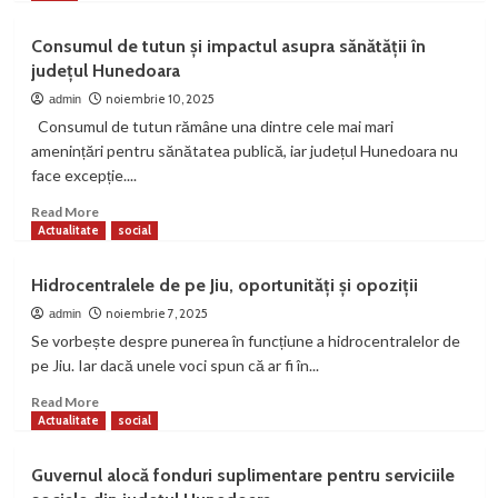
about
Criză
Consumul de tutun și impactul asupra sănătății în
acută
județul Hunedoara
de
medici
noiembrie 10, 2025
admin
de
Consumul de tutun rămâne una dintre cele mai mari
familie
amenințări pentru sănătatea publică, iar județul Hunedoara nu
în
face excepție....
județul
Hunedoara
Read
Read More
more
Actualitate
social
about
Consumul
Hidrocentralele de pe Jiu, oportunități și opoziții
de
tutun
noiembrie 7, 2025
admin
și
Se vorbește despre punerea în funcțiune a hidrocentralelor de
impactul
pe Jiu. Iar dacă unele voci spun că ar fi în...
asupra
sănătății
Read
Read More
în
more
Actualitate
social
județul
about
Hunedoara
Hidrocentralele
Guvernul alocă fonduri suplimentare pentru serviciile
de