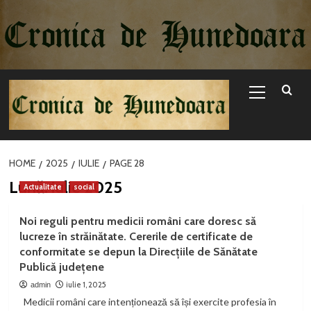
Sari
la
conținut
Primary
Menu
HOME
2025
IULIE
PAGE 28
Lună:
iulie 2025
Actualitate
social
Noi reguli pentru medicii români care doresc să
lucreze în străinătate. Cererile de certificate de
conformitate se depun la Direcțiile de Sănătate
Publică județene
iulie 1, 2025
admin
Medicii români care intenționează să își exercite profesia în