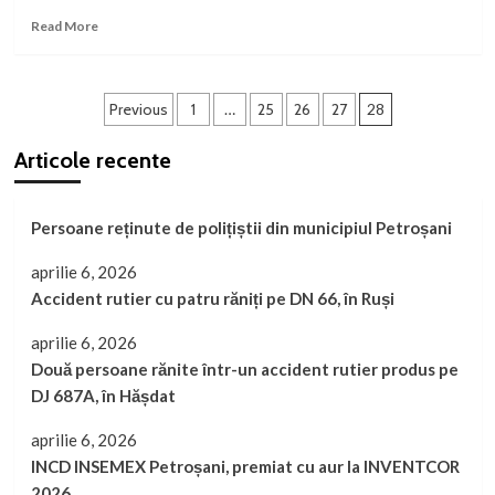
la
Read
Read More
Direcțiile
more
de
about
Sănătate
Universitatea
Publică
Paginație
din
Previous
1
…
25
26
27
28
județene
Petroșani,
articole
partener
Articole recente
în
tranziția
spre
Persoane reținute de polițiștii din municipiul Petroșani
economia
verde:
aprilie 6, 2026
studenții
și
Accident rutier cu patru răniți pe DN 66, în Ruși
cadrele
didactice
aprilie 6, 2026
contribuie
Două persoane rănite într-un accident rutier produs pe
la
DJ 687A, în Hășdat
analizarea
pieței
aprilie 6, 2026
muncii
INCD INSEMEX Petroșani, premiat cu aur la INVENTCOR
2026