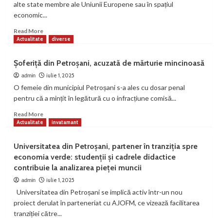
alte state membre ale Uniunii Europene sau în spațiul
economic...
Read
Read More
more
Actualitate
diverse
about
Noi
Șoferiță din Petroșani, acuzată de mărturie mincinoasă
reguli
pentru
iulie 1, 2025
admin
medicii
O femeie din municipiul Petroșani s-a ales cu dosar penal
români
pentru că a mințit în legătură cu o infracțiune comisă...
care
doresc
Read
Read More
să
more
Actualitate
invatamant
lucreze
about
în
Șoferiță
Universitatea din Petroșani, partener în tranziția spre
străinătate.
din
economia verde: studenții și cadrele didactice
Cererile
Petroșani,
contribuie la analizarea pieței muncii
de
acuzată
certificate
de
iulie 1, 2025
admin
de
mărturie
Universitatea din Petroșani se implică activ într-un nou
conformitate
mincinoasă
proiect derulat în parteneriat cu AJOFM, ce vizează facilitarea
se
tranziției către...
depun