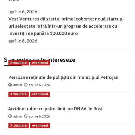
aprilie 6, 2026
Vest Ventures dă startul primei cohorte: nouă startup-
uri selectate intră într-un program de accelerare cu
investiții de până la 100.000 euro
aprilie 6, 2026
S-ar putea sa te intereseze
Actualitate
eveniment
Persoane reținute de polițiștii din municipiul Petroșani
aprilie 6, 2026
admin
Actualitate
eveniment
Accident rutier cu patru răniți pe DN 66, în Ruși
aprilie 6, 2026
admin
Actualitate
eveniment