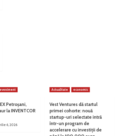
eveniment
Actualitate
economic
EX Petroșani,
Vest Ventures dă startul
 aur la INVENTCOR
primei cohorte: nouă
startup-uri selectate intră
într-un program de
rilie 6, 2026
accelerare cu investiții de