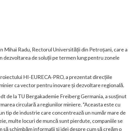
n Mihai Radu, Rectorul Universității din Petroșani, care a
 în dezvoltarea de soluții pe termen lung pentru zonele
 proiectului HI-EURECA-PRO, a prezentat direcțiile
i minier ca vector pentru inovare și dezvoltare regională.
tedt de la TU Bergakademie Freiberg Germania, a susținut
marea circulară a regiunilor miniere.
“Aceasta este cu
un tip de industrie care concentrează un număr mare de
eie, multe locuri de muncă sunt pierdute, companiile se
im să schimbăm informații și idei despre cum să creăm o