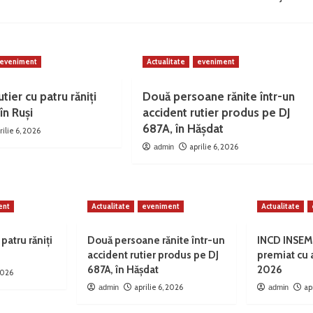
eveniment
Actualitate
eveniment
tier cu patru răniți
Două persoane rănite într-un
în Ruși
accident rutier produs pe DJ
687A, în Hășdat
rilie 6, 2026
aprilie 6, 2026
admin
ent
Actualitate
eveniment
Actualitate
 patru răniți
Două persoane rănite într-un
INCD INSEM
accident rutier produs pe DJ
premiat cu
687A, în Hășdat
2026
 2026
aprilie 6, 2026
ap
admin
admin