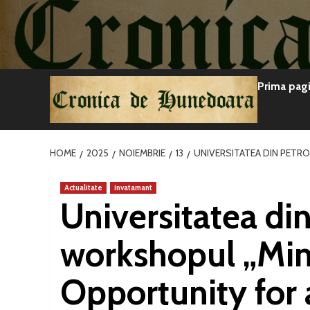
Sari
la
conținut
Prima pag
HOME
2025
NOIEMBRIE
13
UNIVERSITATEA DIN PETR
Actualitate
invatamant
Universitatea din
workshopul „Min
Opportunity for 