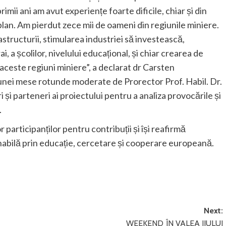
mii ani am avut experiențe foarte dificile, chiar și din
lan. Am pierdut zece mii de oameni din regiunile miniere.
tructurii, stimularea industriei să investească,
i, a școlilor, nivelului educațional, și chiar crearea de
 aceste regiuni miniere
”, a declarat dr Carsten
 unei mese rotunde moderate de Prorector Prof. Habil. Dr.
i și parteneri ai proiectului pentru a analiza provocările și
.
articipanților pentru contribuții și își reafirmă
bilă prin educație, cercetare și cooperare europeană.
Next:
WEEKEND ÎN VALEA JIULUI