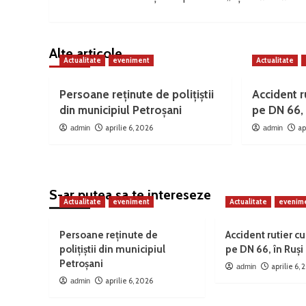
navigation
Alte articole
Actualitate
eveniment
Actualitate
Persoane reținute de polițiștii
Accident ru
din municipiul Petroșani
pe DN 66, 
aprilie 6, 2026
ap
admin
admin
S-ar putea sa te intereseze
Actualitate
eveniment
Actualitate
evenim
Persoane reținute de
Accident rutier cu
polițiștii din municipiul
pe DN 66, în Ruși
Petroșani
aprilie 6,
admin
aprilie 6, 2026
admin