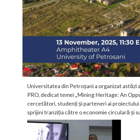
Universitatea din Petroșani a organizat astăzi
PRO, dedicat temei „Mining Heritage: An Oppor
cercetători, studenți și parteneri ai proiectulu
sprijini tranziția către o economie circulară și 