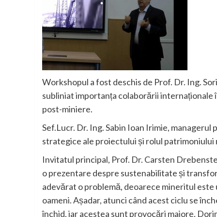
Workshopul a fost deschis de Prof. Dr. Ing. Sori
subliniat importanța colaborării internaționale
post-miniere.
Sef.Lucr. Dr. Ing. Sabin Ioan Irimie, managerul
strategice ale proiectului și rolul patrimoniulu
Invitatul principal, Prof. Dr. Carsten Drebens
o prezentare despre sustenabilitate și transfor
adevărat o problemă, deoarece mineritul este 
oameni. Așadar, atunci când acest ciclu se înch
închid, iar acestea sunt provocări majore. Dor