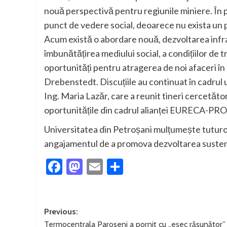
nouă perspectivă pentru regiunile miniere. În pri
punct de vedere social, deoarece nu exista un p
Acum există o abordare nouă, dezvoltarea infras
îmbunătățirea mediului social, a condițiilor de tra
oportunități pentru atragerea de noi afaceri în
Drebenstedt. Discuțiile au continuat în cadrul
Ing. Maria Lazăr, care a reunit tineri cercetător
oportunitățile din cadrul alianței EURECA-PRO
Universitatea din Petroșani mulțumește tuturor p
angajamentul de a promova dezvoltarea sustena
Facebook
Mastodon
Email
Partajează
Post
Previous:
Termocentrala Paroșeni a pornit cu „eșec răsunător”